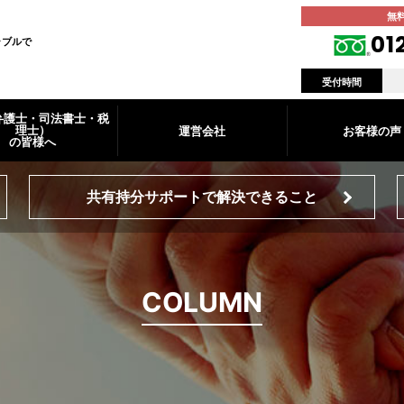
無
01
ラブルで
受付時間
弁護士・司法書士・税
理士）
運営会社
お客様の声
の皆様へ
共有持分サポートで解決できること
COLUMN