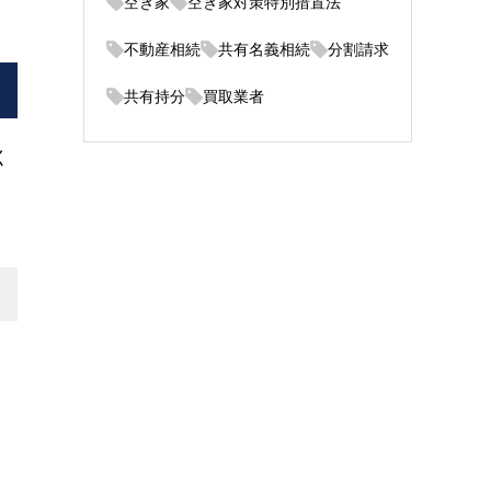
空き家
空き家対策特別措置法
不動産相続
共有名義相続
分割請求
共有持分
買取業者
く
用