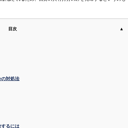
目次
合の対処法
決するには