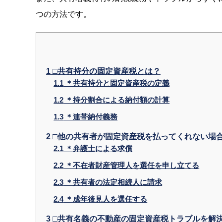
つの方法です。
1
□共有持分の固定資産税とは？
1.1
＊共有持分と固定資産税の定義
1.2
＊持分割合による納付額の計算
1.3
＊連帯納付義務
2
□他の共有者が固定資産税を払ってくれない場
2.1
＊弁護士による求償
2.2
＊不在者財産管理人を選任を申し立てる
2.3
＊共有者の法定相続人に請求
2.4
＊成年後見人を選任する
3
□共有名義の不動産の固定資産税トラブルを解