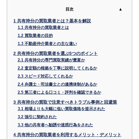
目次
1
共有持分の買取業者とは？基本を解説
1.1
共有持分の買取業者とは
1.2
買取業者の目的
1.3
不動産仲介業者との主な違い
2
共有持分の買取業者を選ぶ5つのポイント
2.1
共有持分の専門買取実績が豊富か
2.2
査定額の根拠を丁寧に説明してくれるか
2.3
スピード対応してくれるか
2.4
弁護士・司法書士との連携体制があるか
2.5
第三者による口コミ・評判を確認できるか
3
共有持分の買取で注意すべきトラブル事例と回避策
3.1
相場よりも大幅に低い買取価格を提示された
3.2
強引に契約された
3.3
他の共有者へ勧誘や迷惑行為をされた
4
共有持分の買取業者を利用するメリット・デメリット