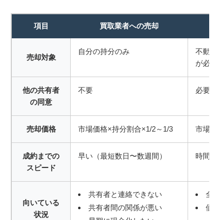
項目
買取業者への売却
自分の持分のみ
不動産
売却対象
が必要
他の共有者
不要
必要
の同意
売却価格
市場価格×持分割合×1/2～1/3
市場価
成約までの
早い（最短数日〜数週間）
時間が
スピード
共有者と連絡できない
全
向いている
共有者間の関係が悪い
価
状況