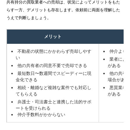
共有持分の買取業者への売却は、状況によってメリットをもた
らす一方、デメリットも存在します。依頼前に両面を理解した
うえで判断しましょう。
メリット
不動産の状態にかかわらず売却しやす
仲介より
い
業者によ
他の共有者の同意不要で売却できる
がある
最短数日〜数週間でスピーディーに現
他の共有
金化できる
場合がある
相続・離婚など複雑な案件でも対応し
悪質業者
てもらえる
がある
弁護士・司法書士と連携した法的サポ
ートを受けられる
仲介手数料がかからない